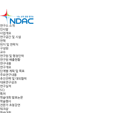
연구소 소개
인사말
사업개요
연구공간 및 시설
연혁
위치 및 연락처
구성원
교수
연구원 및 행정인력
연구원 배출현황
연구내용
연구개요
단계별 계획 및 목표
주요연구내용
추진전략 및 대외협력
대표연구성과
연구실적
SCI
특허
학술대회 발표논문
학술행사
전문가 초청강연
워크샵
학술대회