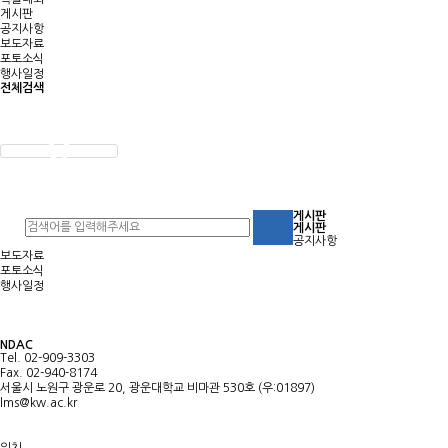
게시판
공지사항
보도자료
포토소식
행사일정
전체검색
게시판
게시판
공지사항
보도자료
포토소식
행사일정
NDAC
Tel. 02-909-3303
Fax. 02-940-8174
서울시 노원구 광운로 20, 광운대학교 비마관 530호 (우:01897)
lms@kw.ac.kr