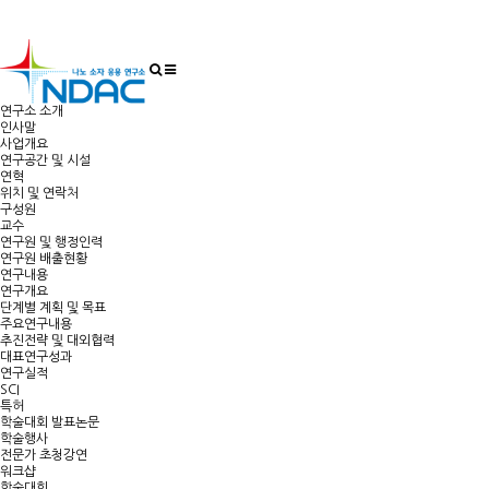
연구소 소개
인사말
사업개요
연구공간 및 시설
연혁
위치 및 연락처
구성원
교수
연구원 및 행정인력
연구원 배출현황
연구내용
연구개요
단계별 계획 및 목표
주요연구내용
추진전략 및 대외협력
대표연구성과
연구실적
SCI
특허
학술대회 발표논문
학술행사
전문가 초청강연
워크샵
학술대회