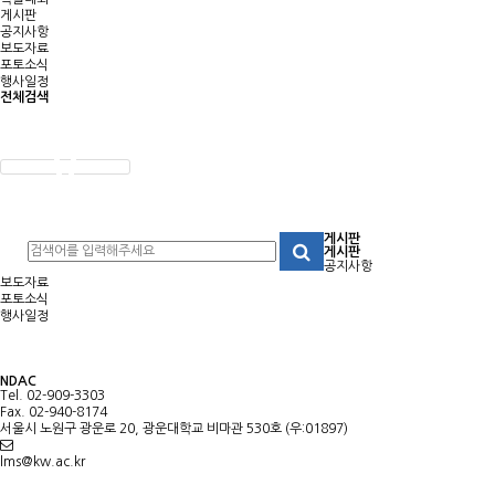
게시판
공지사항
보도자료
포토소식
행사일정
전체검색
게시판
게시판
공지사항
보도자료
포토소식
행사일정
NDAC
Tel. 02-909-3303
Fax. 02-940-8174
서울시 노원구 광운로 20, 광운대학교 비마관 530호 (우:01897)
lms@kw.ac.kr