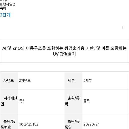
위치
행사일정
특허
2단계
Al 및 ZnO의 이종구조를 포함하는 광검출기용 기판, 및 이를 포함하는
UV 광검출기
차년도
2차년도
세부
2세부
지식재산
출원/등
특허
등록
권
록
출원/등
출원/등
10-2425182
20220721
록번호
록일