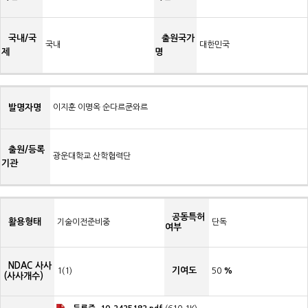
국내/국
출원국가
국내
대한민국
제
명
발명자명
이지훈 이명옥 순다르쿤와르
출원/등록
광운대학교 산학협력단
기관
공동특허
활용형태
기술이전준비중
단독
여부
NDAC 사사
기여도
1(1)
50
%
(사사개수)