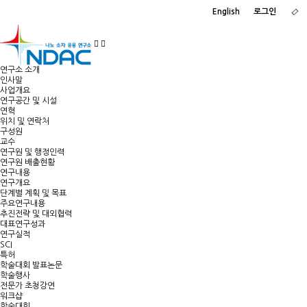
English
로그인
연구소 소개
인사말
사업개요
연구공간 및 시설
연혁
위치 및 연락처
구성원
교수
연구원 및 행정인력
연구원 배출현황
연구내용
연구개요
단계별 계획 및 목표
주요연구내용
추진전략 및 대외협력
대표연구성과
연구실적
SCI
특허
학술대회 발표논문
학술행사
전문가 초청강연
워크샵
학술대회